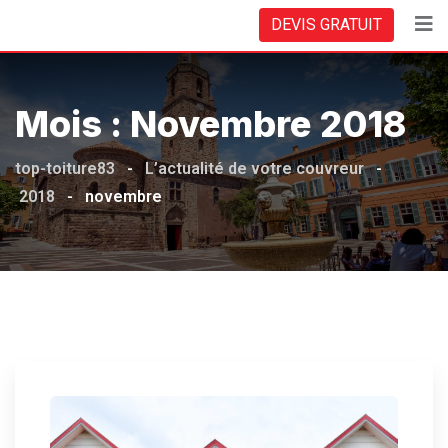
Skip
DEVIS GRATUIT
to
content
Mois :
Novembre 2018
top-toiture83
-
L’actualité de votre couvreur
-
2018
-
novembre